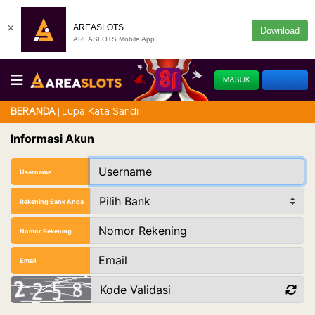
×
AREASLOTS
Download
AREASLOTS Mobile App
MASUK
DAFTAR
Lupa Kata Sandi
BERANDA
Informasi Akun
Username
Rekening Bank Anda
Nomor Rekening
Email